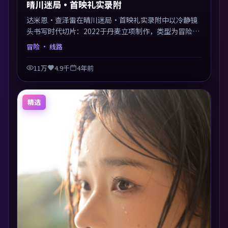
晴川迷局·首映礼实录附
达米恩·查泽雷在晴川迷局·首映礼实录附中以冷静镜
头书写时代切片：2022于丹麦立项制作，类型为冒险。
多线叙事交汇于终局，真相与救赎并行，适合喜欢细读
冒险
· 线路
表演的影迷。摄影与配乐高度统一，城市夜景与内心戏
互为镜像。
11万
4.9千
4年前
精选