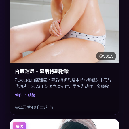
99:19
白鹿迷局·幕后特辑附赠
孔大山在白鹿迷局·幕后特辑附赠中以冷静镜头书写时
代切片：2023于英国立项制作，类型为动作。多线叙事
交汇于终局，真相与救赎并行，适合喜欢细读表演的影
动作
· 线路
迷。摄影与配乐高度统一，城市夜景与内心戏互为镜
像。
11万
4.8千
3年前
精选