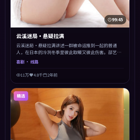
99:45
云溪迷局·悬疑拉满
云溪迷局·悬疑拉满讲述一群被命运推到一起的普通
人，在日本的冷冽冬季里彼此取暖又彼此伤害。邵艺辉
以喜剧类型外壳探讨信任与背叛，映后讨论度颇高。片
喜剧
· 线路
尾留白开放解读，关于“选择”的主题余音绕梁。
11万
4.8千
2年前
精选