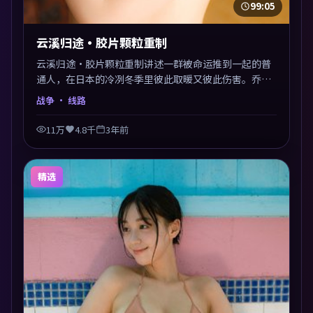
99:05
云溪归途·胶片颗粒重制
云溪归途·胶片颗粒重制讲述一群被命运推到一起的普
通人，在日本的冷冽冬季里彼此取暖又彼此伤害。乔丹
·皮尔以战争类型外壳探讨信任与背叛，映后讨论度颇
战争
· 线路
高。片尾留白开放解读，关于“选择”的主题余音绕
梁。
11万
4.8千
3年前
精选