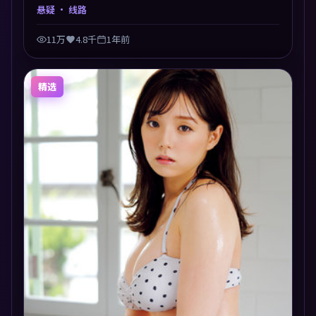
在道德与生存之间反复摇摆，叙事层层推进，情绪克制
悬疑
· 线路
而有力。主演阵容以生活化表演见长，对手戏火花四
溅。
11万
4.8千
1年前
精选