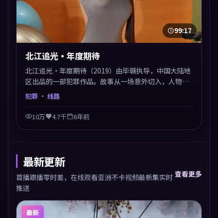
99:17
北江追光·年度期待
北江追光·年度期待（2019）由毕赣执导，中国大陆地
区出品的一部犯罪作品。故事从一场意外切入，人物在
道德与生存之间反复摇摆，叙事层层推进，情绪克制而
犯罪
· 线路
有力。主演阵容以生活化表演见长，对手戏火花四溅。
10万
4.7千
6年前
最新更新
查看更多
首播跟播零时差，在线观看亚洲不卡视频最新集实时
推送
最新