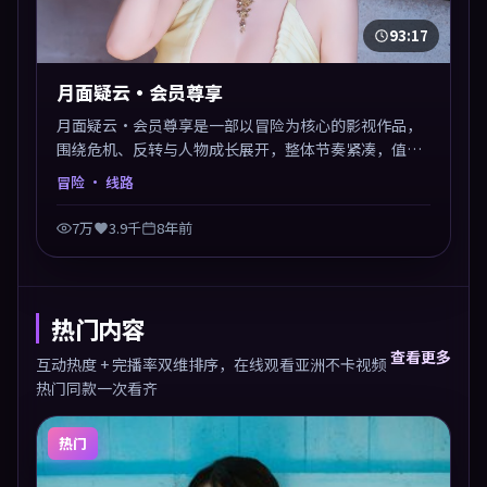
93:17
月面疑云·会员尊享
月面疑云·会员尊享是一部以冒险为核心的影视作品，
围绕危机、反转与人物成长展开，整体节奏紧凑，值得
推荐观看。
冒险
· 线路
7万
3.9千
8年前
热门内容
查看更多
互动热度 + 完播率双维排序，在线观看亚洲不卡视频
热门同款一次看齐
热门