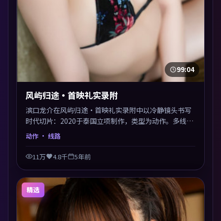
99:04
风屿归途·首映礼实录附
滨口龙介在风屿归途·首映礼实录附中以冷静镜头书写
时代切片：2020于泰国立项制作，类型为动作。多线叙
事交汇于终局，真相与救赎并行，适合喜欢细读表演的
动作
· 线路
影迷。摄影与配乐高度统一，城市夜景与内心戏互为镜
像。
11万
4.8千
5年前
精选