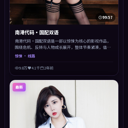
99:57
南港代码·国配双语
南港代码·国配双语是一部以惊悚为核心的影视作品，
围绕危机、反转与人物成长展开，整体节奏紧凑，值得
推荐观看。
惊悚
· 线路
9.8万
4.1千
2年前
最新