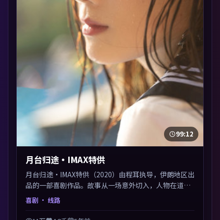
99:12
月台归途·IMAX特供
月台归途·IMAX特供（2020）由程耳执导，伊朗地区出
品的一部喜剧作品。故事从一场意外切入，人物在道德
与生存之间反复摇摆，叙事层层推进，情绪克制而有
喜剧
· 线路
力。主演阵容以生活化表演见长，对手戏火花四溅。